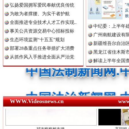
中国公民新闻网.
弘扬爱国拥军爱民奉献优良传统
"
反
三年瞒报超千万 隐匿收入偷税被查处..
为敢为者撑腰、为实干者护航
败
全面推进专业技术人才工作实现..
中国公共新闻网.
中纪委：上半年处
事关公共资源交易中心招标投标
广州南航建设有
生态环境监测“十五五”规划
新疆维吾尔自治
部署28条重点任务举措扩大消费
黑龙江省佳木斯
中国法制新闻网.
从抓作风入手推进全面从严治党
解读上半年全国
数据
中国法治新闻网.
祁连巍巍树丰碑
高回报
WWW.Videosnews.cn
ww
中国法院新闻网.