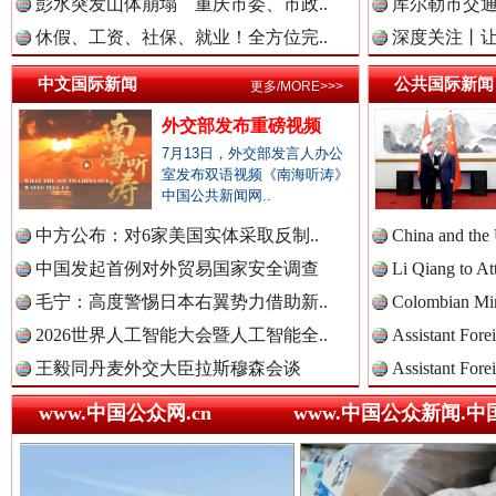
彭水突发山体崩塌 重庆市委、市政..
库尔勒市交通
中国法院新闻网.
休假、工资、社保、就业！全方位完..
深度关注丨让
中文国际新闻
公共国际新闻
更多/MORE>>>
中国检察新闻网.
“后车司机肯定在骂我”
全民健身
外交部发布重磅视频
7月13日，外交部发言人办公
室发布双语视频《南海听涛》
中国公共新闻网..
中国医药新闻网.
中方公布：对6家美国实体采取反制..
China and the
中国发起首例对外贸易国家安全调查
Li Qiang to At
毛宁：高度警惕日本右翼势力借助新..
Colombian Mini
中国企业新闻网.
2026世界人工智能大会暨人工智能全..
Assistant Fore
王毅同丹麦外交大臣拉斯穆森会谈
Assistant Fore
www.中国公众网.cn
www.中国公众新闻.中
世界屋脊 天路回响
永
中国农业新闻网.