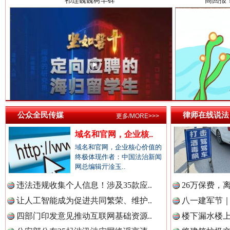
中国检察新闻网.
中国医药新闻网.
一枚“钉子”竟然扎入要害部门
中国企业新闻网.
公众全民传媒
律师在线说法
更多/MORE>>>
域名和官网，企业核..
域名和官网，企业核心价值的
中国农业新闻网.
终极体现作者：中国法治新闻
网总编辑亓淦玉..
违法违规收集个人信息！涉及35款应..
26万保费，
让人工智能成为促进共同繁荣、维护..
八一建军节｜
雄关漫道展新颜
“
中国视频新闻网.
四部门印发意见推动互联网基础资源..
楼下漏水楼上