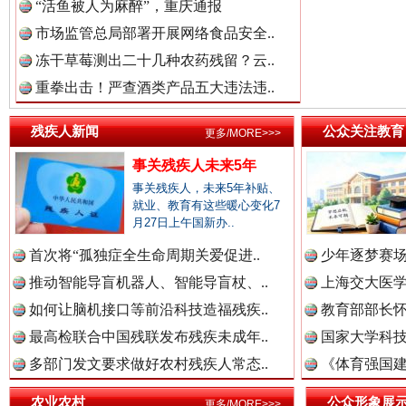
“活鱼被人为麻醉”，重庆通报
三年瞒报超千万 隐匿收入偷税被查处..
市场监管总局部署开展网络食品安全..
冻干草莓测出二十几种农药残留？云..
重拳出击！严查酒类产品五大违法违..
残疾人新闻
公众关注教育
更多/MORE>>>
事关残疾人未来5年
事关残疾人，未来5年补贴、
就业、教育有这些暖心变化7
月27日上午国新办..
祁连巍巍树丰碑
高回报
首次将“孤独症全生命周期关爱促进..
少年逐梦赛场
推动智能导盲机器人、智能导盲杖、..
上海交大医
如何让脑机接口等前沿科技造福残疾..
教育部部长怀
最高检联合中国残联发布残疾未成年..
国家大学科技
多部门发文要求做好农村残疾人常态..
《体育强国建
农业农村
公众形象展
更多/MORE>>>