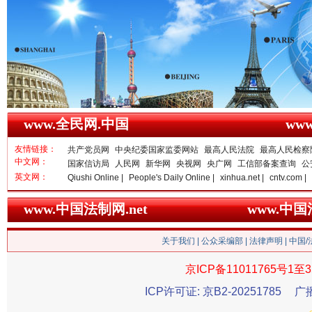
衣柜里的秘密
高速路上
www.全民网.中国
ww
友情链接：
共产党员网
中央纪委国家监委网站
最高人民法院
最高人民检察
中文网：
国家信访局
人民网
新华网
央视网
央广网
工信部备案查询
公
英文网：
Qiushi Online |
People's Daily Online |
xinhua.net |
cntv.com |
www.中国法制网.net
www.中
关于我们
|
公众采编部
|
法律声明
| 中国
京ICP备11011765号1至3
ICP许可证: 京B2-20251785
广
春天里的科技盛宴