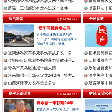
公安部公布25起涉汛涉灾网络谣言违..
将建筑垃圾
辟谣！工信部没有发布过这个文件！
以案释法｜图“
中国廉政法纪网.
法治新闻
全民参政
更多/MORE>>>
“后车司机肯定在骂..
男子在高速快车道急刹停
中国律师在线.中
车："后车司机肯定在骂我"20
26年7月13日，湖北..
衣柜里的秘密
高速路上
近期涉私家车群死群伤事故多发，公..
征求意见稿发
中国参政网.中
传销头目出狱后办书院暴力管教孩子..
四川洪雅县同
青岛市黄岛区通报一起火情
政治监督更
河南郑州一市场火灾致2死2伤，警方..
深度关注丨
山西河津警方发布悬赏公告
建言献策丨持
中国全民新闻网.
案件追踪调查
财经/企业公
更多/MORE>>>
释永信一审获刑24年
中国公众新闻网.
被告人刘应成职务侵占、挪用