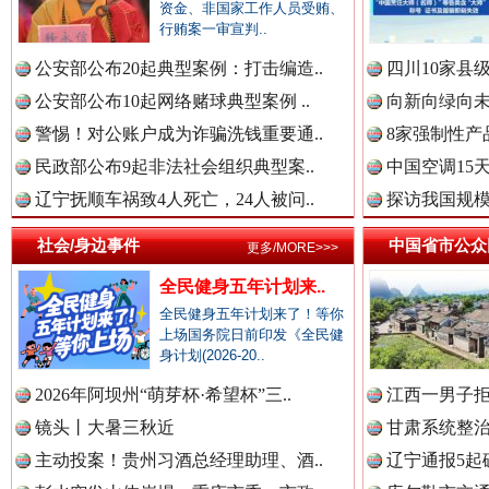
资金、非国家工作人员受贿、
春天里的科技盛宴
行贿案一审宣判..
公安部公布20起典型案例：打击编造..
四川10家县
中国公民新闻网.
公安部公布10起网络赌球典型案例 ..
向新向绿向未
警惕！对公账户成为诈骗洗钱重要通..
8家强制性产
民政部公布9起非法社会组织典型案..
中国空调15
中国公共新闻网.
辽宁抚顺车祸致4人死亡，24人被问..
探访我国规模
社会/身边事件
中国省市公众
更多/MORE>>>
全民健身五年计划来..
中国法制新闻网.
全民健身五年计划来了！等你
巳巳如意，开工大吉！
三轮上
上场国务院日前印发《全民健
身计划(2026-20..
中国法治新闻网.
2026年阿坝州“萌芽杯·希望杯”三..
江西一男子拒
镜头丨大暑三秋近
甘肃系统整治
主动投案！贵州习酒总经理助理、酒..
辽宁通报5起