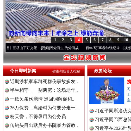
1
2
3
4
5
6
7
8
9
10
“后车司机肯定在骂我”
全民健身
下好光景..
·[视频]
因党而生 为党而战——百年“纪”事⑧加强纪律..
·[视频]
牢记初心使命
今日即时新闻
政要论坛
省市州负责人投稿
近期涉私家车群死群伤事故多发..
习
半生相守，一别两宽：这场老年..
工
一纸欠条伤亲情 巡回调解促和..
主
26万保费，离婚时为何要分走一..
习近平同斯洛伐
杨天誉，不得录用为公务员
习近平同巴西总
世界屋脊 天路回响
永
传销头目出狱后办书院暴力管教..
习近平在2026