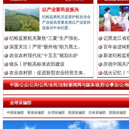
以产业富民促振兴
纪检监察机关监督护航农业全
产业链高质量发展以产业富民
一枚“钉子”竟然扎入要害部门
促振兴中央纪委..
纪检监察机关聚焦“三夏”生产强化..
记黑龙江省双
深度关注丨严管“册外地”助力黑土..
百年奋进铸辉
农业农村现代化“十五五”规划出炉
新老纪检监察
镜头丨护航高标准农田建设
庆祝中国共产
农业农村部：促进新型农业经营主体..
战火记忆丨“
中国/公众/公共/公民/全民/法制/新闻网与媒体/政府/企事业/
雄关漫道展新颜
“
全球采编部
中国采编部
香港采编部
台湾采编部
美国采编部
日本采编部
英国采编部