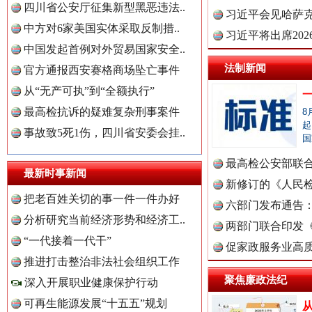
四川省公安厅征集新型黑恶违法..
理高级..
习近平会见哈萨
中方对6家美国实体采取反制措..
习近平将出席20
中国发起首例对外贸易国家安全..
球治理..
法制新闻
官方通报西安赛格商场坠亡事件
从“无产可执”到“全额执行”
最高检抗诉的疑难复杂刑事案件
8
起
事故致5死1伤，四川省安委会挂..
国
红船起航处 潮起向未来
广州首
最高检公安部联
最新时事新闻
中国全民新闻网.
周岁未..
新修订的《人民
把老百姓关切的事一件一件办好
布
六部门发布通告
分析研究当前经济形势和经济工..
两部门联合印发
“一代接着一代干”
中国公众新闻网.
定》
促家政服务业高质
推进打击整治非法社会组织工作
聚焦廉政法纪
深入开展职业健康保护行动
可再生能源发展“十五五”规划