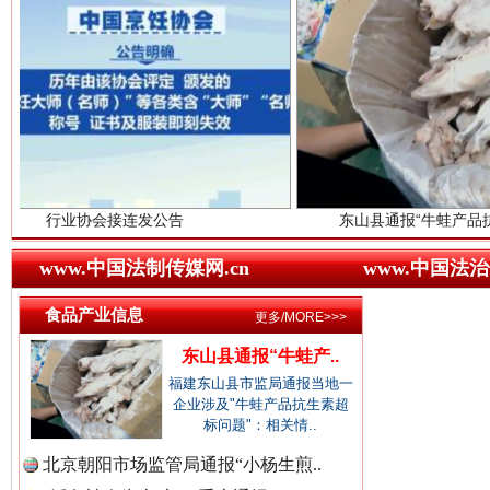
中国视频新闻网.
中国廉政法纪网.
红船起航处 潮起向未来
广州首
会接连发公告
东山县通报“牛蛙产品抗生素超标问题”
中国律师在线.中
www.中国法制传媒网.cn
www.中国法治
食品产业信息
更多/MORE>>>
中国参政网.中
东山县通报“牛蛙产..
福建东山县市监局通报当地一
企业涉及"牛蛙产品抗生素超
标问题"：相关情..
北京朝阳市场监管局通报“小杨生煎..