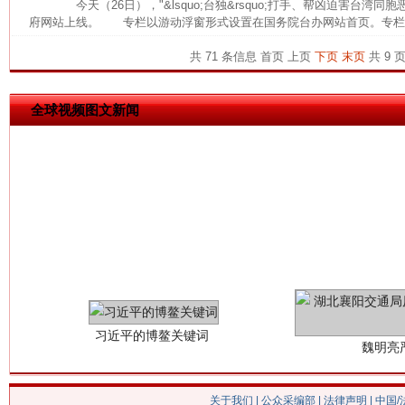
今天（26日），"&lsquo;台独&rsquo;打手、帮凶迫害台湾
府网站上线。 专栏以游动浮窗形式设置在国务院台办网站首页。专栏还公
今
在谋一域中谋全局
共 71 条信息
首页
上页
下页
末页
共 9 
全球视频图文新闻
习近平的博鳌关键词
魏明亮
关于我们
|
公众采编部
|
法律声明
| 中国