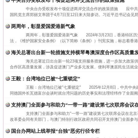
中央台办受权发布十项促进两岸交流合作的政策措施
中央台办受权发布十项促进两岸交流合作的政策措施 应中共
国民党主席郑丽文率团于4月7日至12日来大陆参访。习近平总书记会见郑
两周年，彰显爱国爱港新气象
两周年，彰显爱国爱港新气象 2024年3月23日，香港特区历
法，《维护国家安全条例》（以下简称《条例》）刊宪实施，标志着香港圆
海关总署出台新一轮措施支持横琴粤澳深度合作区高质量
海关总署近日出台新一轮23项支持服务措施，进一步加大政策供
这是一记警钟！
谢
合作区高质量发展，涉及促进澳门产业多元发展、便利琴澳居民生活就业、
王毅：台湾地位已被“七重锁定”
王毅：台湾地位已被"七重锁定" 2025年12月8日，中共中
同德国外长瓦德富尔会谈时就台湾问题的历史事实和法理经纬作了全面阐
支持澳门全面参与和助力“一带一路”建设第七次联席会议
支持澳门全面参与和助力"一带一路"建设第七次联席会议在北京
改革委会同有关部门，与澳门特别行政区政府共同召开支持澳门全面参与和助
国台办网站上线举报“台独”恶劣行径专栏