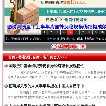
1
2
3
4
5
6
7
8
9
10
·[视频]
因党而生 为党而战——百年“纪”事⑧加强纪律..
·[视频]
牢记初心使命 奋进复兴征
首页
- 香港澳门台湾 -
省市负责人>>>
国际货币基金组织赞扬香港经济增长展现韧性
国际货币基金组织赞扬香港经济增长展现韧性 国际货币基金组
港经济及金融状况的评估，指出受惠于科技相关出口表现强劲、私人需求逐
把两岸关系的未来牢牢掌握在中国人自己手中
学习语｜把两岸关系的未来牢牢掌握在中国人自己手中 近日
网上购药对药下症？
国民党主席郑丽文率领的访问团并发表重要讲话。习近平总书记着眼中华民