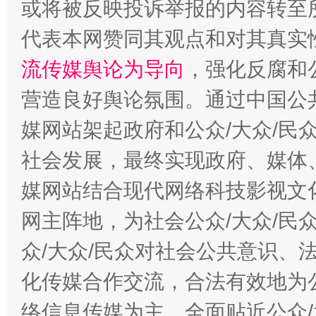
在谋一域中谋全局
或将被反映投诉举报的内容转至
代表本网赞同其观点和对其真实
流传媒舆论为导向
，强化反腐和
营造良好舆论氛围。通过中国公共
媒网站架起政府和公众/大众/民
社会发展，最终实现政府、媒体、
习近平的博鳌关键词
媒网站结合现代网络科技影视文
魏明亮
网主阵地，为社会公众/大众/民
众/大众/民众对社会公共意识、
化传媒合作交流，合法有效地为公
络信息传媒为主，全面贴近公众/