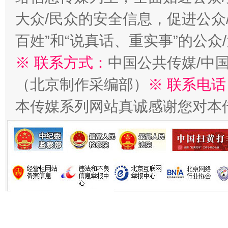
大众/民众的安全信息，促进公众
百姓”和“说真话、重实事”的公众
生
“刷贴”乱象丛生
※ 联系方式：
中国公共传媒/中
（北京制作采编部）
※ 联系电话
本传媒系列网站真诚感谢您对本
揭批美国五大"原罪"
"炒