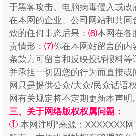
站台名比不上好声名
于黑客攻击、电脑病毒侵入或政
在本网的企业、公司网站和共同
致的任何事态后果；
⑹
本网在各
责情形；
⑺
你在本网站留言的内
条款方可留言和反映投诉报料等
并承担一切因您的行为而直接或
网只是提供公众/大众/民众话语
漫山遍野的桃花与雪山、麦地、白藏房
除了
网有关规定将不定期更新本声明
三、关于网络版权权属问题：
①
本网注明“来源：XXXXXXX网