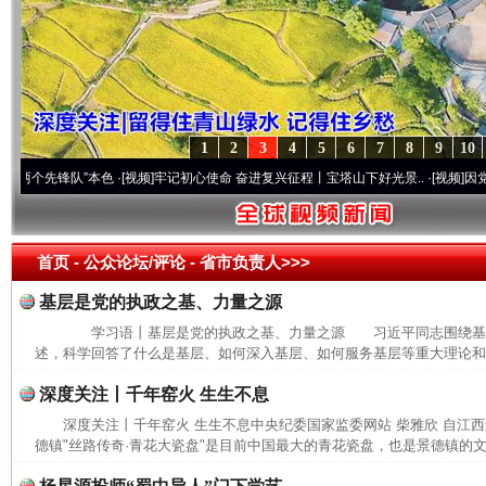
1
2
3
4
5
6
7
8
9
10
先锋队”本色
·[视频]
牢记初心使命 奋进复兴征程丨宝塔山下好光景..
·[视频]
因党而生 为
首页
- 公众论坛/评论 -
省市负责人>>>
基层是党的执政之基、力量之源
学习语丨基层是党的执政之基、力量之源 习近平同志围绕基
述，科学回答了什么是基层、如何深入基层、如何服务基层等重大理论和实
深度关注丨千年窑火 生生不息
深度关注丨千年窑火 生生不息中央纪委国家监委网站 柴雅欣 自江
德镇"丝路传奇·青花大瓷盘"是目前中国最大的青花瓷盘，也是景德镇的文