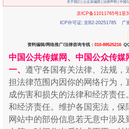
关于我们
|
公众采编部
|
法律声明
| 中国
京ICP备11011765号1至3
ICP许可证: 京B2-20251785
广
资料编辑/网络推广/法律咨询专线：
010-89525216
QQ
中国公共传媒网、中国公众传媒
一、
遵守各国有关法律、法规，
习近平的博鳌关键词
魏明亮
担法律范围内因你的网络行为，
成伤害和损失的法律和经济责任
和经济责任。维护各国宪法，保
网站中的部份信息若无意中涉及