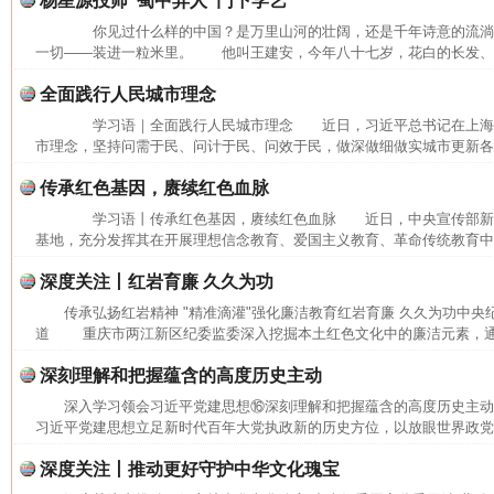
杨星源投师“蜀中异人”门下学艺
你见过什么样的中国？是万里山河的壮阔，还是千年诗意的流
一切——装进一粒米里。 他叫王建安，今年八十七岁，花白的长发、长
全面践行人民城市理念
学习语｜全面践行人民城市理念 近日，习近平总书记在上海
市理念，坚持问需于民、问计于民、问效于民，做深做细做实城市更新各项
传承红色基因，赓续红色血脉
学习语丨传承红色基因，赓续红色血脉 近日，中央宣传部新
基地，充分发挥其在开展理想信念教育、爱国主义教育、革命传统教育中的
深度关注丨红岩育廉 久久为功
传承弘扬红岩精神 "精准滴灌"强化廉洁教育红岩育廉 久久为功中央
道 重庆市两江新区纪委监委深入挖掘本土红色文化中的廉洁元素，通过
深刻理解和把握蕴含的高度历史主动
网上购药对药下症？
深入学习领会习近平党建思想⑯深刻理解和把握蕴含的高度历史主
习近平党建思想立足新时代百年大党执政新的历史方位，以放眼世界政党兴
深度关注丨推动更好守护中华文化瑰宝