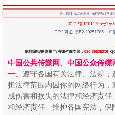
今
关于我们
|
公众采编部
|
法律声明
| 中国
在谋一域中谋全局
京ICP备11011765号1至3
ICP许可证: 京B2-20251785
广
资料编辑/网络推广/法律咨询专线：
010-89525216
QQ
中国公共传媒网、中国公众传媒
一、
遵守各国有关法律、法规，
习近平的博鳌关键词
魏明亮
担法律范围内因你的网络行为，
成伤害和损失的法律和经济责任
和经济责任。维护各国宪法，保