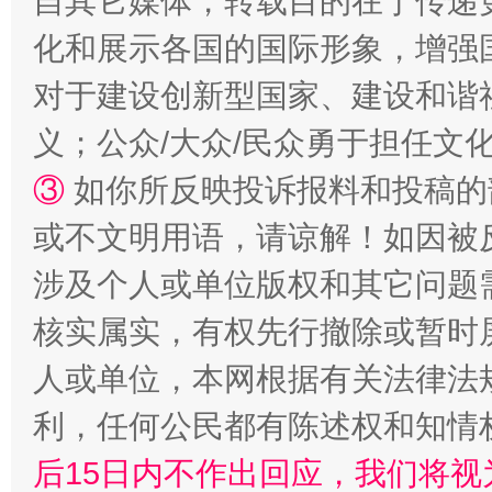
自其它媒体，转载目的在于传递
化和展示各国的国际形象，增强
对于建设创新型国家、建设和谐
招工难、用工荒背后
义；公众/大众/民众勇于担任文
③
如你所反映投诉报料和投稿的
或不文明用语，请谅解！如因被
涉及个人或单位版权和其它问题
核实属实，有权先行撤除或暂时
人或单位，本网根据有关法律法
网上购药对药下症？
利，任何公民都有陈述权和知情
后15日内不作出回应，我们将视