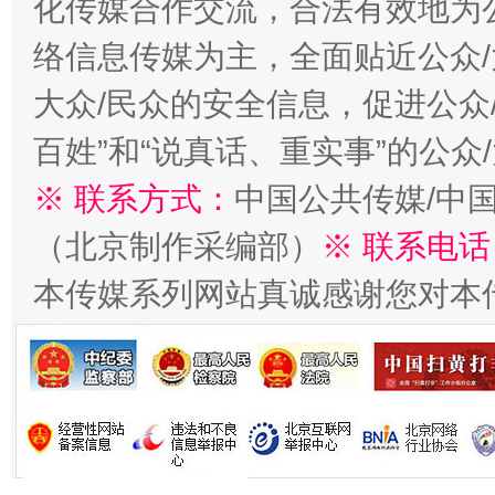
化传媒合作交流，合法有效地为公
今
在谋一域中谋全局
络信息传媒为主，全面贴近公众/
大众/民众的安全信息，促进公众
百姓”和“说真话、重实事”的公众
※ 联系方式：
中国公共传媒/中
（北京制作采编部）
※ 联系电话
本传媒系列网站真诚感谢您对本
习近平的博鳌关键词
魏明亮