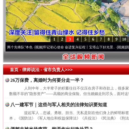
1
2
3
4
5
6
7
8
9
10
个先锋队”本色
·[视频]
牢记初心使命 奋进复兴征程丨宝塔山下好光景..
·[视频]
因党而生 
首页
- 律师说法 -
省市负责人>>>
26万保费，离婚时为何要分走一半？
人到中年，大半辈子的积蓄往往不仅压在房子和存款上，很多家
数额不菲的"隐形资产"——高额的商业保险。但当婚姻走到尽头，面对这笔
八一建军节｜这些与军人相关的法律知识要知道
提起军人，忠诚、勇敢、担当、无私是刻在他们身上的鲜明标签
本，《国防法》《军人地位和权益保障法》《兵役法》《民法典》《刑法》