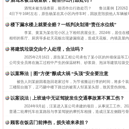
酒驾未被当场查获，能否作出行政处罚？
酒驾未被当场查获，能否作出行政处罚？ 鲁法案例【2026】3
4日下午16时左右，原告杨某在其小区内停车时，因故意毁损他人车辆被举
楼下漏水楼上就要全赔？一纸判决划清“责任水位线”
李某、黄某为某住宅小区上下相邻房屋业主。2024年，居住在
相邻的客厅、厨房等多处天花板出现渗漏痕迹，造成天花板、内墙及屋内沙
将建筑垃圾交由个人处理，合法吗？
2025年2月16日，原告某工程公司承包了某小区的外墙保温等工程。
公司安全员将在施工过程中产生的保温材料、砂浆袋、泡沫等建筑垃圾交给
以案释法｜图“方便”酿成大祸 “头顶”安全要注意
被告人刘某姣因着急回老家过年，为节省搬运行李的时间，将多个
三楼阳台抛下，正巧砸中楼下路过的被害人邹某某头部，致其受伤倒地。经
以案说法 | 上班途中无证驾驶发生交通事故算不算工伤？
2024年9月起，汪某进入某公司承建的项目，从事泥工工作。2025
普通二轮摩托车在某路段与李某驾驶的摩托车相撞，造成汪某左侧颧弓骨折
网上购药对药下症？
顾客在饭店门前摔伤，损失谁来承担？