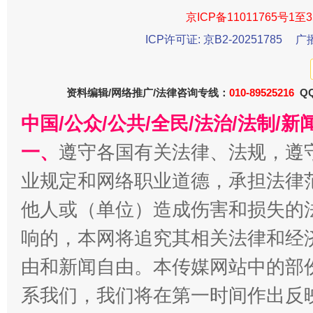
京ICP备11011765号1至3
ICP许可证: 京B2-20251785
广
今
在谋一域中谋全局
资料编辑/网络推广/法律咨询专线：
010-89525216
QQ
中国/公众/公共/全民/法治/法制/
一、
遵守各国有关法律、法规，遵
业规定和网络职业道德，承担法律
他人或（单位）造成伤害和损失的
响的，本网将追究其相关法律和经
习近平的博鳌关键词
魏明亮
由和新闻自由。本传媒网站中的部
系我们，我们将在第一时间作出反