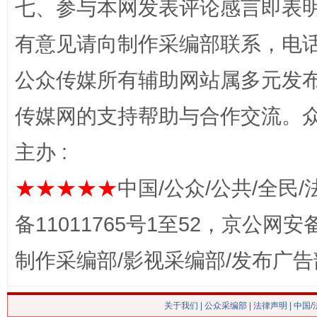
七、参与本网发表评论感言即表明
网上购药对药下症？
有意见请向制作采编部联系，电话：0
公众传媒所有辅助网站属多元发
传媒网的支持帮助与合作交流。
主办 :
★★★★★
中国/公众/公共/全民/
这是一记警钟！
谢
备11011765号1至52，京公网安备：
制作采编部/影视采编部/发布广告
关于我们
|
公众采编部
|
法律声明
| 中国