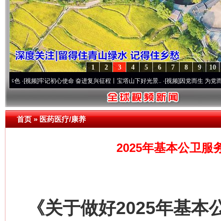
1
2
3
4
5
6
7
8
9
10
视频]
牢记初心使命 奋进复兴征程丨宝塔山下好光景..
·[视频]
因党而生 为党而战——百年“
首页
»
医药医疗/康养
2025年基本公卫服
《关于做好2025年基