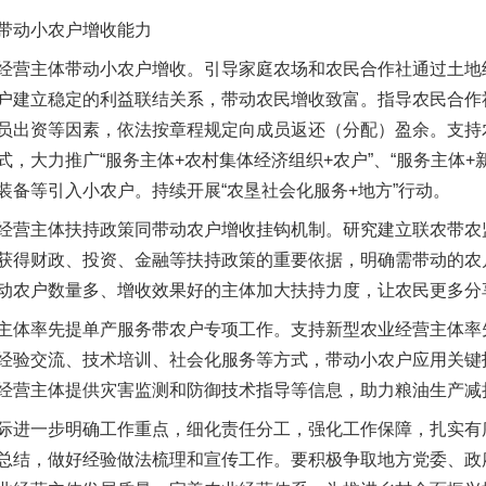
动小农户增收能力
营主体带动小农户增收。引导家庭农场和农民合作社通过土地
茶叶“炒上天”
户建立稳定的利益联结关系，带动农民增收致富。指导农民合作
员出资等因素，依法按章程规定向成员返还（分配）盈余。支持
，大力推广“服务主体+农村集体经济组织+农户”、“服务主体+
装备等引入小农户。持续开展“农垦社会化服务+地方”行动。
营主体扶持政策同带动农户增收挂钩机制。研究建立联农带农
获得财政、投资、金融等扶持政策的重要依据，明确需带动的农
动农户数量多、增收效果好的主体加大扶持力度，让农民更多分
体率先提单产服务带农户专项工作。支持新型农业经营主体率
谢谢有你温暖了四季
经验交流、技术培训、社会化服务等方式，带动小农户应用关键
经营主体提供灾害监测和防御技术指导等信息，助力粮油生产减
进一步明确工作重点，细化责任分工，强化工作保障，扎实有
总结，做好经验做法梳理和宣传工作。要积极争取地方党委、政