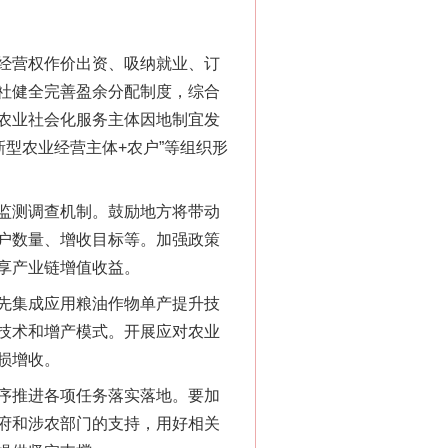
“神药”背后的真相
经营权作价出资、吸纳就业、订
社健全完善盈余分配制度，综合
农业社会化服务主体因地制宜发
新型农业经营主体+农户”等组织形
监测调查机制。鼓励地方将带动
户数量、增收目标等。加强政策
享产业链增值收益。
先集成应用粮油作物单产提升技
法官巧妙执行解纠纷
技术和增产模式。开展应对农业
损增收。
序推进各项任务落实落地。要加
府和涉农部门的支持，用好相关