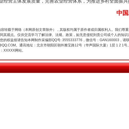
业经营主体发展质量，完善农业经营体系，为推进乡村全面振兴
中国
内容转载于网络（本网原创文章除外），其版权均属于原作者或归属权利人。我们尊
同其观点。仅供交流学习了解法律、法规、政策，如无意侵犯到贵公司或个人的知识
今年投资意愿榜揭晓
权益烦请告知本网制作采编部QQ号: 3555333776，微信号：GAN160003，请
3776@QQ.COM。通讯地址：北京市朝阳区朝外雅宝路12号（华声国际大厦）1层 1 
XXXXX网站。
魏明亮严重违纪违法案透视