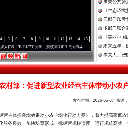
事关公共资
《生态环境
读
四部门印发
多部门联合
《美丽中国
4
5
6
7
8
9
10
11
12
13
14
15
未来五年，
宝塔山下好光景..
·[视频]
因党而生 为党而战——百年“纪”事⑧加强纪律..
·[视频]
牢记初
事关人工智
农村部：促进新型农业经营主体带动小农
发布时间：2026-05-07 来源
营主体提质增效带动小农户增收行动方案》，着力提高家庭农
化服务质效，加快培育形成一批经营规模适度、运行规范高效、