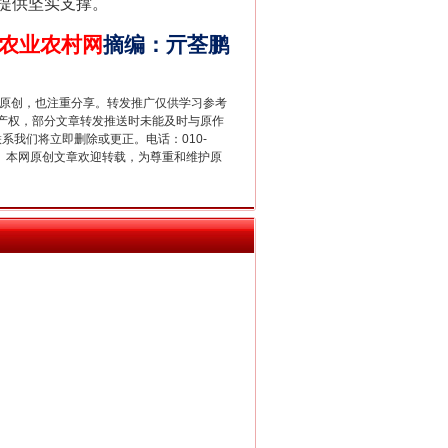
提供坚实支撑。
农业农村网
摘编
：
亓荃鹏
重原创，也注重分享。转发推广仅供学习参考
产权，部分文章转发推送时未能及时与原作
新中国诞生的见证
联系我们将立即删除或更正。电话：010-
2 1号。本网原创文章欢迎转载，为尊重和维护原
千亩耕地变“别墅”