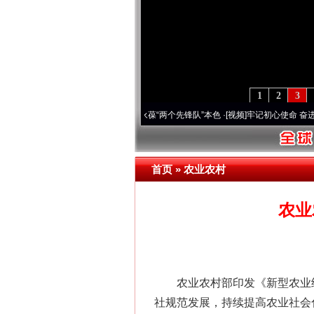
1
2
3
 深刻改变雪域高原..
·[视频]
永葆“两个先锋队”本色
·[视频]
牢记初心使命 奋进复兴征程丨
首页
»
农业农村
农业
农业农村部印发《新型农业经
社规范发展，持续提高农业社会