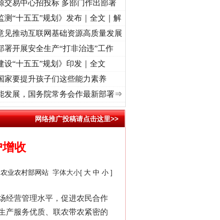
源交易中心招投标 多部门作出部署
监测“十五五”规划》发布｜全文｜解
意见推动互联网基础资源高质量发展
部署开展安全生产“打非治违”工作
建设“十五五”规划》印发｜全文
国家要提升孩子们这些能力素养
心使命 奋进复兴征程丨“转折之城”激荡..
·[视频]
牢记初心使命 奋进复兴征程丨红船起航
能发展，国务院常务会作最新部署⇒
网络推广投稿请点击这里>>
户增收
：
农业农村部网站
字体大小[
大
中
小
]
场经营管理水平，促进农民合作
生产服务优质、联农带农紧密的